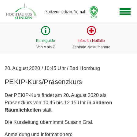
Logo
der
Hochtaunus
Kliniken
mit
Klinikguide
Infos für Notfälle
Link
Von A bis Z
Zentrale Notaufnahme
zur
Startseite
20. August 2020
/
10:45 Uhr
/
Bad Homburg
PEKIP-Kurs/Präsenzkurs
Der PEKiP-Kurs findet am 20. August 2020 als
Präsenzkurs von 10:45 bis 12.15 Uhr
in anderen
Räumlichkeiten
statt.
Die Kursleitung übernimmt Susann Graf.
Anmeldung und Informationen: