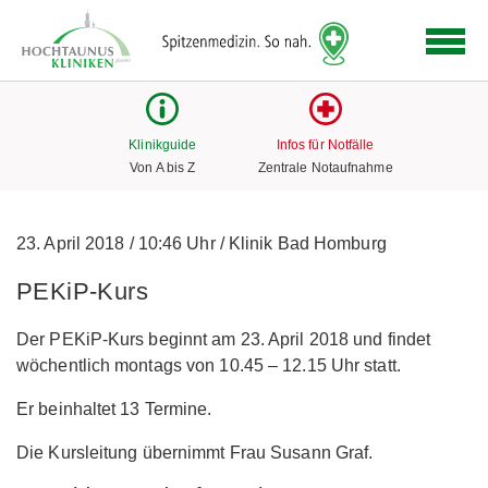
Logo
der
Hochtaunus
Kliniken
mit
Klinikguide
Infos für Notfälle
Link
Von A bis Z
Zentrale Notaufnahme
zur
Startseite
23. April 2018
/
10:46 Uhr
/
Klinik Bad Homburg
PEKiP-Kurs
Der PEKiP-Kurs beginnt am 23. April 2018 und findet
wöchentlich montags von 10.45 – 12.15 Uhr statt.
Er beinhaltet 13 Termine.
Die Kursleitung übernimmt Frau Susann Graf.