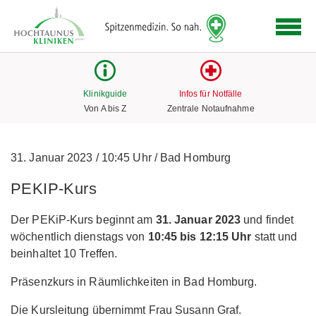
Logo
der
Hochtaunus
Kliniken
mit
Klinikguide
Infos für Notfälle
Link
Von A bis Z
Zentrale Notaufnahme
zur
Startseite
31. Januar 2023
/
10:45 Uhr
/
Bad Homburg
PEKIP-Kurs
Der PEKiP-Kurs beginnt am
31. Januar 2023
und findet
wöchentlich dienstags von
10:45 bis 12:15 Uhr
statt und
beinhaltet 10 Treffen.
Präsenzkurs in Räumlichkeiten in Bad Homburg.
Die Kursleitung übernimmt Frau Susann Graf.