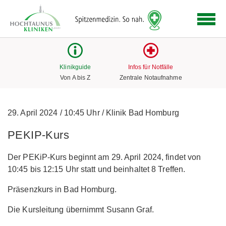
Logo
der
Hochtaunus
Kliniken
mit
Klinikguide
Infos für Notfälle
Link
Von A bis Z
Zentrale Notaufnahme
zur
Startseite
29. April 2024
/
10:45 Uhr
/
Klinik Bad Homburg
PEKIP-Kurs
Der PEKiP-Kurs beginnt am 29. April 2024, findet von
10:45 bis 12:15 Uhr statt und beinhaltet 8 Treffen.
Präsenzkurs in Bad Homburg.
Die Kursleitung übernimmt Susann Graf.