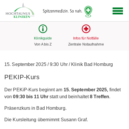
Logo
der
Hochtaunus
Kliniken
mit
Klinikguide
Infos für Notfälle
Link
Von A bis Z
Zentrale Notaufnahme
zur
Startseite
15. September 2025
/
9:30 Uhr
/
Klinik Bad Homburg
PEKIP-Kurs
Der PEKiP-Kurs beginnt am
15. September 2025,
findet
von
09:30 bis 11 Uhr
statt und beinhaltet
8 Treffen
.
Präsenzkurs in Bad Homburg.
Die Kursleitung übernimmt Susann Graf.