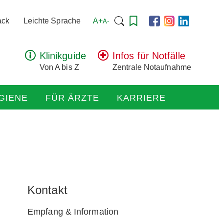
Suchen
A+
ack
Leichte Sprache
A-
nach:
Klinikguide
Infos für Notfälle
Von A bis Z
Zentrale Notaufnahme
GIENE
FÜR ÄRZTE
KARRIERE
Kontakt
Empfang & Information