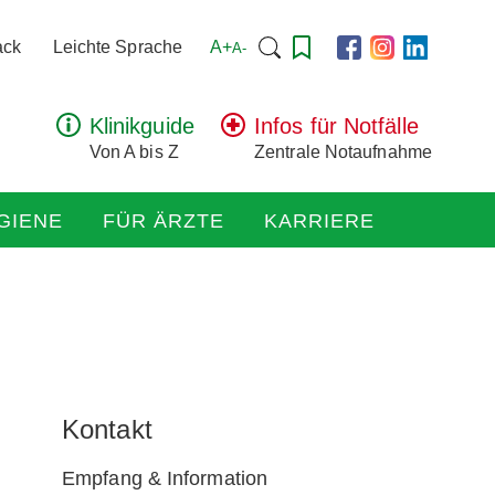
Suchen
A+
ack
Leichte Sprache
A-
nach:
Klinikguide
Infos für Notfälle
Von A bis Z
Zentrale Notaufnahme
GIENE
FÜR ÄRZTE
KARRIERE
Kontakt
Empfang & Information