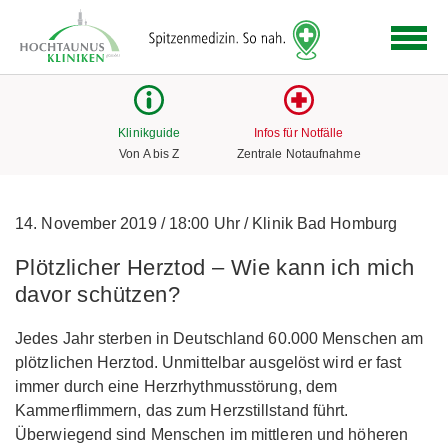
Logo
der
Hochtaunus
Kliniken
mit
Klinikguide
Infos für Notfälle
Link
Von A bis Z
Zentrale Notaufnahme
zur
Startseite
14. November 2019
/
18:00 Uhr
/
Klinik Bad Homburg
Plötzlicher Herztod – Wie kann ich mich
davor schützen?
Jedes Jahr sterben in Deutschland 60.000 Menschen am
plötzlichen Herztod. Unmittelbar ausgelöst wird er fast
immer durch eine Herzrhythmusstörung, dem
Kammerflimmern, das zum Herzstillstand führt.
Überwiegend sind Menschen im mittleren und höheren