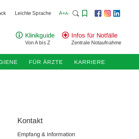
Suchen
A+
ack
Leichte Sprache
A-
nach:
Klinikguide
Infos für Notfälle
Von A bis Z
Zentrale Notaufnahme
GIENE
FÜR ÄRZTE
KARRIERE
Kontakt
Empfang & Information