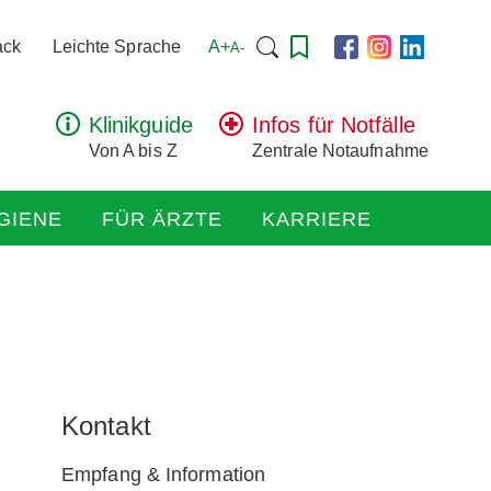
Suchen
A+
ack
Leichte Sprache
A-
nach:
Klinikguide
Infos für Notfälle
Von A bis Z
Zentrale Notaufnahme
GIENE
FÜR ÄRZTE
KARRIERE
Kontakt
Empfang & Information