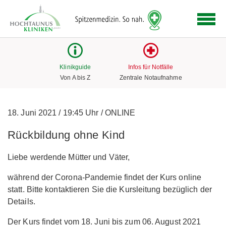
Logo
der
Hochtaunus
Kliniken
mit
Klinikguide
Infos für Notfälle
Link
Von A bis Z
Zentrale Notaufnahme
zur
Startseite
18. Juni 2021
/
19:45 Uhr
/
ONLINE
Rückbildung ohne Kind
Liebe werdende Mütter und Väter,
während der Corona-Pandemie findet der Kurs online
statt. Bitte kontaktieren Sie die Kursleitung bezüglich der
Details.
Der Kurs findet vom 18. Juni bis zum 06. August 2021