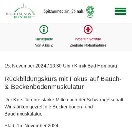
Logo
der
Hochtaunus
Kliniken
mit
Klinikguide
Infos für Notfälle
Link
Von A bis Z
Zentrale Notaufnahme
zur
Startseite
15. November 2024
/
10:30 Uhr
/
Klinik Bad Homburg
Rückbildungskurs mit Fokus auf Bauch-
& Beckenbodenmuskulatur
Der Kurs für eine starke Mitte nach der Schwangerschaft!
Wir stärken gezielt die Beckenboden- und
Bauchmuskulatur.
Start: 15. November 2024