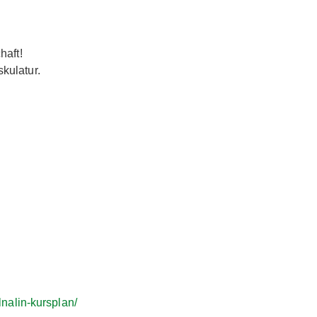
haft!
kulatur.
llnalin-kursplan/