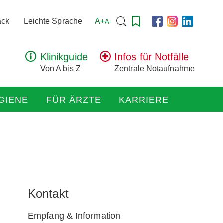
Suchen
A+
ack
Leichte Sprache
A-
nach:
Klinikguide
Infos für Notfälle
Von A bis Z
Zentrale Notaufnahme
GIENE
FÜR ÄRZTE
KARRIERE
Kontakt
Empfang & Information