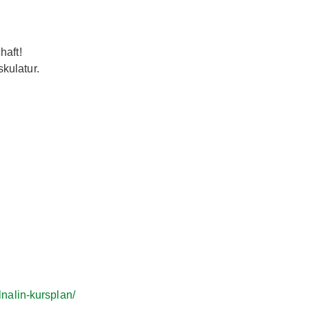
haft!
kulatur.
llnalin-kursplan/