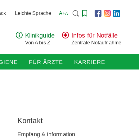
Suchen
A+
ack
Leichte Sprache
A-
nach:
Klinikguide
Infos für Notfälle
Von A bis Z
Zentrale Notaufnahme
GIENE
FÜR ÄRZTE
KARRIERE
Kontakt
Empfang & Information