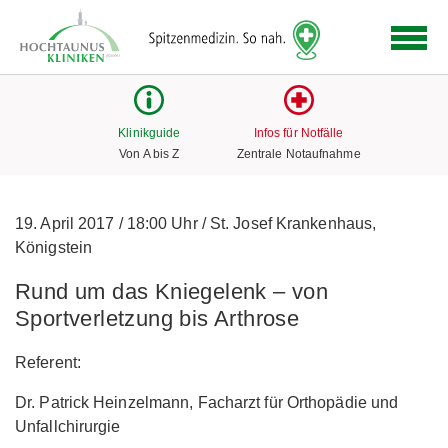
Logo
der
Hochtaunus
Kliniken
mit
Klinikguide
Infos für Notfälle
Link
Von A bis Z
Zentrale Notaufnahme
zur
Startseite
19. April 2017
/
18:00 Uhr
/
St. Josef Krankenhaus,
Königstein
Rund um das Kniegelenk – von
Sportverletzung bis Arthrose
Referent:
Dr. Patrick Heinzelmann, Facharzt für Orthopädie und
Unfallchirurgie