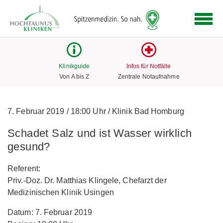
Logo
der
Hochtaunus
Kliniken
mit
Klinikguide
Infos für Notfälle
Link
Von A bis Z
Zentrale Notaufnahme
zur
Startseite
7. Februar 2019
/
18:00 Uhr
/
Klinik Bad Homburg
Schadet Salz und ist Wasser wirklich
gesund?
Referent:
Priv.-Doz. Dr. Matthias Klingele, Chefarzt der
Medizinischen Klinik Usingen
Datum: 7. Februar 2019