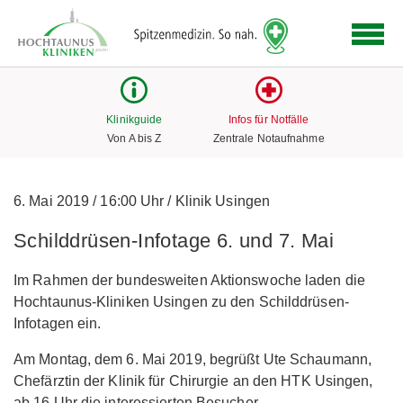
Logo
der
Hochtaunus
Kliniken
mit
Klinikguide
Infos für Notfälle
Link
Von A bis Z
Zentrale Notaufnahme
zur
Startseite
6. Mai 2019
/
16:00 Uhr
/
Klinik Usingen
Schilddrüsen-Infotage 6. und 7. Mai
Im Rahmen der bundesweiten Aktionswoche laden die
Hochtaunus-Kliniken Usingen zu den Schilddrüsen-
Infotagen ein.
Am Montag, dem 6. Mai 2019, begrüßt Ute Schaumann,
Chefärztin der Klinik für Chirurgie an den HTK Usingen,
ab 16 Uhr die interessierten Besucher.