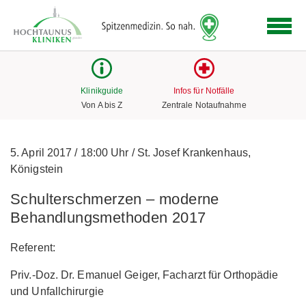
Logo
der
Hochtaunus
Kliniken
mit
Klinikguide
Infos für Notfälle
Link
Von A bis Z
Zentrale Notaufnahme
zur
Startseite
5. April 2017
/
18:00 Uhr
/
St. Josef Krankenhaus,
Königstein
Schulterschmerzen – moderne
Behandlungsmethoden 2017
Referent:
Priv.-Doz. Dr. Emanuel Geiger, Facharzt für Orthopädie
und Unfallchirurgie