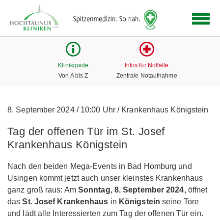
Logo
der
Hochtaunus
Kliniken
mit
Klinikguide
Infos für Notfälle
Link
Von A bis Z
Zentrale Notaufnahme
zur
Startseite
8. September 2024
/
10:00 Uhr
/
Krankenhaus Königstein
Tag der offenen Tür im St. Josef
Krankenhaus Königstein
Nach den beiden Mega-Events in Bad Homburg und
Usingen kommt jetzt auch unser kleinstes Krankenhaus
ganz groß raus: Am
Sonntag, 8. September 2024,
öffnet
das
St. Josef Krankenhaus
in
Königstein
seine Tore
und lädt alle Interessierten zum Tag der offenen Tür ein.