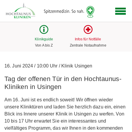
Logo
der
Hochtaunus
Kliniken
mit
Klinikguide
Infos für Notfälle
Link
Von A bis Z
Zentrale Notaufnahme
zur
Startseite
16. Juni 2024
/
10:00 Uhr
/
Klinik Usingen
Tag der offenen Tür in den Hochtaunus-
Kliniken in Usingen
Am 16. Juni ist es endlich soweit! Wir öffnen wieder
unsere Kliniktüren und laden Sie herzlich dazu ein, einen
Blick ins Innere unserer Klinik in Usingen zu werfen. Von
10 bis 17 Uhr erwartet Sie ein interessantes und
vielfältiges Programm, das wir Ihnen in den kommenden