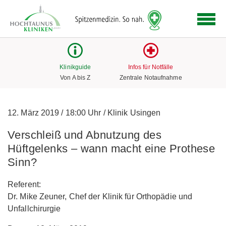
Logo
der
Hochtaunus
Kliniken
mit
Klinikguide
Infos für Notfälle
Link
Von A bis Z
Zentrale Notaufnahme
zur
Startseite
12. März 2019
/
18:00 Uhr
/
Klinik Usingen
Verschleiß und Abnutzung des
Hüftgelenks – wann macht eine Prothese
Sinn?
Referent:
Dr. Mike Zeuner, Chef der Klinik für Orthopädie und
Unfallchirurgie