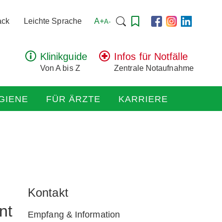
Suchen
A+
ack
Leichte Sprache
A-
nach:
Klinikguide
Infos für Notfälle
Von A bis Z
Zentrale Notaufnahme
GIENE
FÜR ÄRZTE
KARRIERE
Kontakt
nt
Empfang & Information