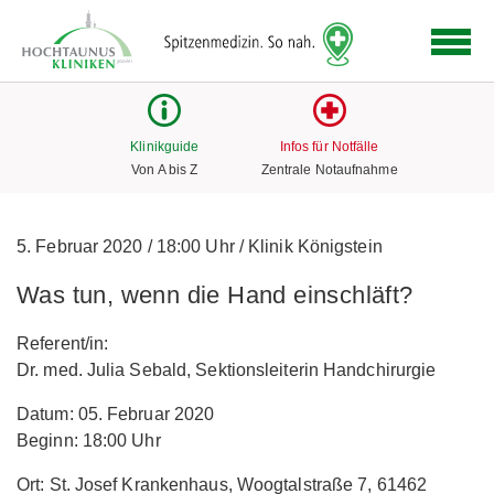
Logo
der
Hochtaunus
Kliniken
mit
Klinikguide
Infos für Notfälle
Link
Von A bis Z
Zentrale Notaufnahme
zur
Startseite
5. Februar 2020
/
18:00 Uhr
/
Klinik Königstein
Was tun, wenn die Hand einschläft?
Referent/in:
Dr. med. Julia Sebald, Sektionsleiterin Handchirurgie
Datum: 05. Februar 2020
Beginn: 18:00 Uhr
Ort: St. Josef Krankenhaus, Woogtalstraße 7, 61462