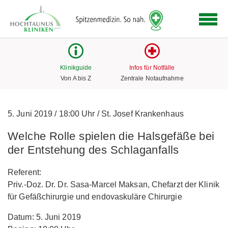
Logo
der
Hochtaunus
Kliniken
mit
Klinikguide
Infos für Notfälle
Link
Von A bis Z
Zentrale Notaufnahme
zur
Startseite
5. Juni 2019
/
18:00 Uhr
/
St. Josef Krankenhaus
Welche Rolle spielen die Halsgefäße bei
der Entstehung des Schlaganfalls
Referent:
Priv.-Doz. Dr. Dr. Sasa-Marcel Maksan, Chefarzt der Klinik
für Gefäßchirurgie und endovaskuläre Chirurgie
Datum: 5. Juni 2019