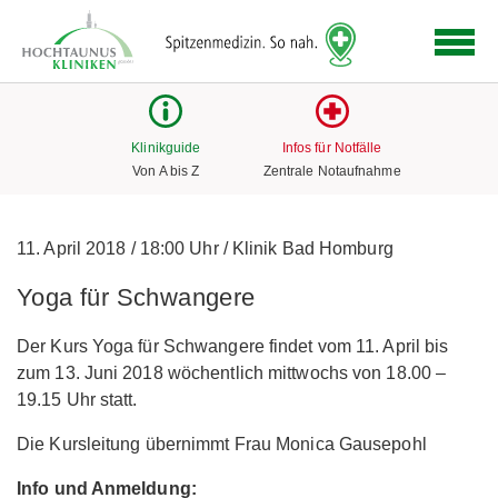
Logo
der
Hochtaunus
Kliniken
mit
Klinikguide
Infos für Notfälle
Link
Von A bis Z
Zentrale Notaufnahme
zur
Startseite
11. April 2018
/
18:00 Uhr
/
Klinik Bad Homburg
Yoga für Schwangere
Der Kurs Yoga für Schwangere findet vom 11. April bis
zum 13. Juni 2018 wöchentlich mittwochs von 18.00 –
19.15 Uhr statt.
Die Kursleitung übernimmt Frau Monica Gausepohl
Info und Anmeldung: