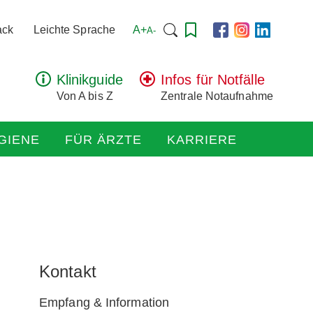
Suchen
A+
ack
Leichte Sprache
A-
nach:
Klinikguide
Infos für Notfälle
Von A bis Z
Zentrale Notaufnahme
GIENE
FÜR ÄRZTE
KARRIERE
Kontakt
Empfang & Information