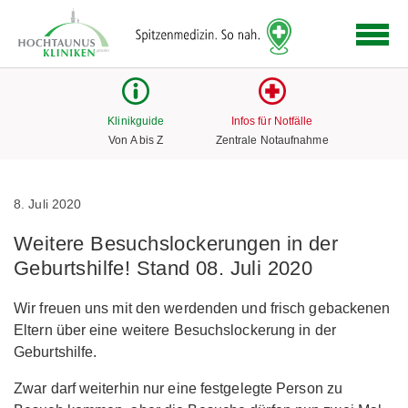
Logo
der
Hochtaunus
Kliniken
mit
Klinikguide
Infos für Notfälle
Link
Von A bis Z
Zentrale Notaufnahme
zur
Startseite
8. Juli 2020
Weitere Besuchslockerungen in der
Geburtshilfe! Stand 08. Juli 2020
Wir freuen uns mit den werdenden und frisch gebackenen
Eltern über eine weitere Besuchslockerung in der
Geburtshilfe.
Zwar darf weiterhin nur eine festgelegte Person zu