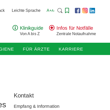
Suchen
A+
ack
Leichte Sprache
A-
nach:
Klinikguide
Infos für Notfälle
Von A bis Z
Zentrale Notaufnahme
GIENE
FÜR ÄRZTE
KARRIERE
Kontakt
es
Empfang & Information