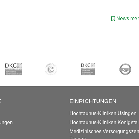
News mer
E
EINRICHTUNGEN
Hochtaunus-Kliniken Usingen
tungen
Hochtaunus-Kliniken Königste
Medizinisches Versorgungsze
Taunus