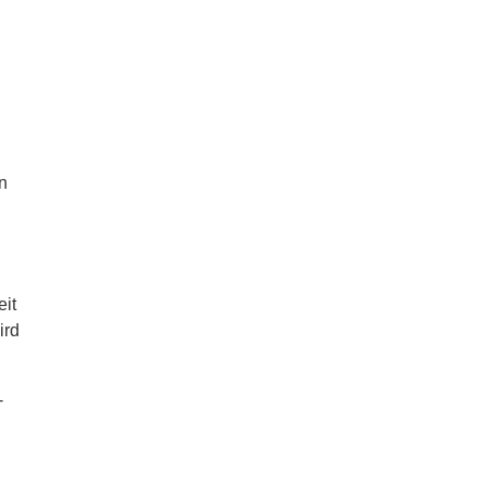
n
eit
ird
-