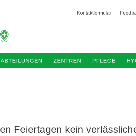
Logo
Kontaktformular
Feedb
der
Hochtaunus
Kliniken
mit
Link
zur
HABTEILUNGEN
ZENTREN
PFLEGE
HY
Startseite
en Feiertagen kein verlässlich