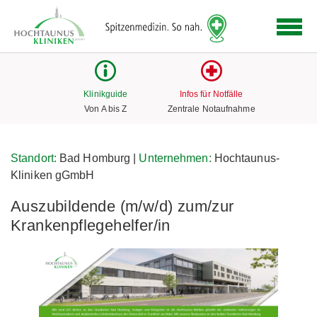
Logo
der
Hochtaunus
Kliniken
mit
Klinikguide
Infos für Notfälle
Link
Von A bis Z
Zentrale Notaufnahme
zur
Startseite
Standort:
Bad Homburg |
Unternehmen:
Hochtaunus-
Kliniken gGmbH
Auszubildende (m/w/d) zum/zur
Krankenpflegehelfer/in