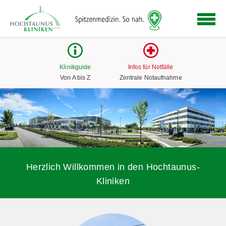
Logo
der
Hochtaunus
Kliniken
mit
Klinikguide
Infos für Notfälle
Link
Von A bis Z
Zentrale Notaufnahme
zur
Startseite
Herzlich Willkommen in den Hochtaunus-
Kliniken